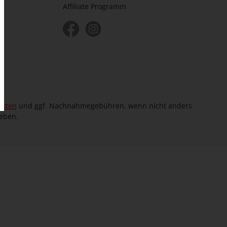
Affiliate Programm
osten
und ggf. Nachnahmegebühren, wenn nicht anders
eben.