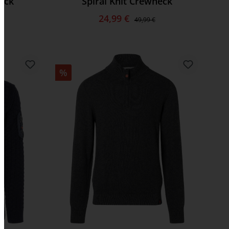
neck
Spiral Knit Crewneck
24,99 €
49,99 €
%