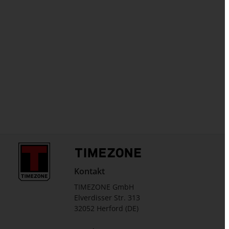
Kontakt
TIMEZONE GmbH
Elverdisser Str. 313
32052 Herford (DE)