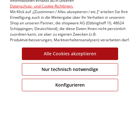
Polar Fleece Jacket
Spiral Knit Crew
Informationen erhältst du in unseren
Datenschutz- und Cookie-Richtlinien.
44,99 €
24,99 €
Mit Klick auf „[Zustimmen / Alles akzeptieren / etc.]“ erteilen Sie Ihre
89,99 €
49,99 €
Einwilligung auch in die Weitergabe über Ihr Verhalten in unserem
Shop an unseren Partner, die shopware AG (Ebbinghoff 10, 48624
Schöppingen, Deutschland), die diese Daten Ihnen nicht persönlich
zuordnen kann, sie aber zu eigenen Zwecken (z.B.
Produktverbesserungen, Marktverhaltensanalysen) verarbeiten darf.
%
Alle Cookies akzeptieren
Nur technisch notwendige
Konfigurieren