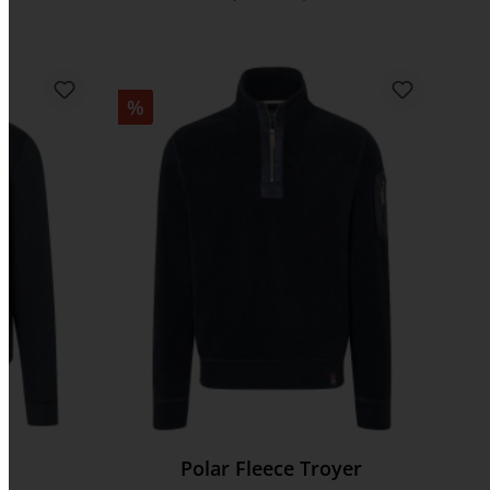
%
Polar Fleece Troyer