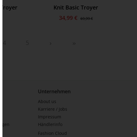
 Troyer
Knit Basic Troyer
34,99 €
69,99 €
4
5
Unternehmen
About us
Karriere / Jobs
Impressum
ungen
Händlerinfo
Fashion Cloud