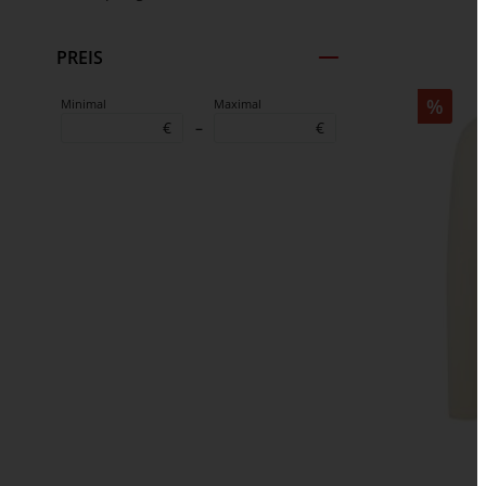
PREIS
%
Minimal
Maximal
€
–
€