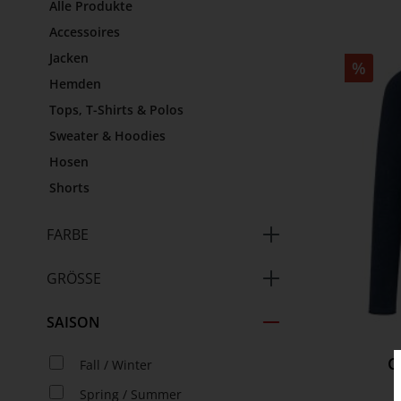
Alle Produkte
Accessoires
Jacken
%
Hemden
Tops, T-Shirts & Polos
Sweater & Hoodies
Hosen
Shorts
FARBE
GRÖSSE
SAISON
C
Fall / Winter
Spring / Summer