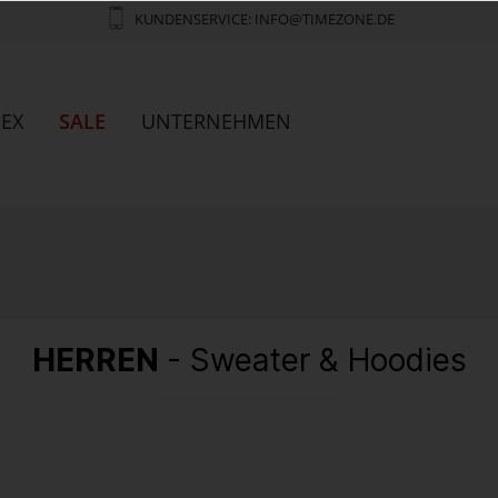
KUNDENSERVICE: INFO@TIMEZONE.DE
SEX
SALE
UNTERNEHMEN
HERREN
- Sweater & Hoodies