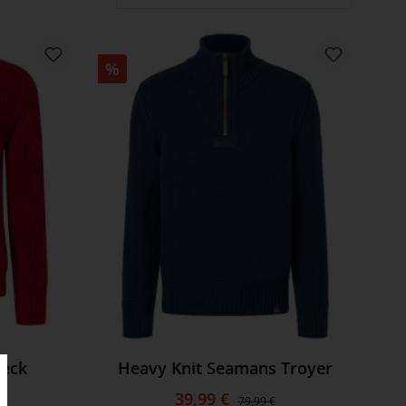
%
neck
Heavy Knit Seamans Troyer
39,99 €
79,99 €