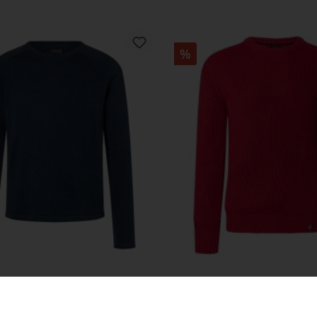
%
otton Knit Crewneck
Heavy Knit Crew
24,99 €
34,99 €
49,99 €
69,99 €