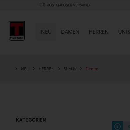
KOSTENLOSER VERSAND
NEU
DAMEN
HERREN
UNI
NEU
HERREN
Shorts
Denim
KATEGORIEN
K