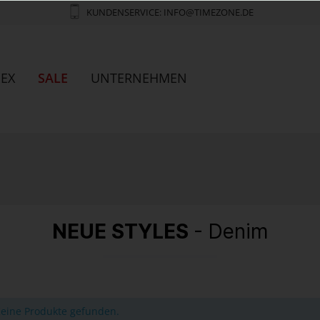
KUNDENSERVICE: INFO@TIMEZONE.DE
SEX
SALE
UNTERNEHMEN
NEUE STYLES
- Denim
eine Produkte gefunden.