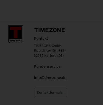
Kontakt
TIMEZONE GmbH
Elverdisser Str. 313
32052 Herford (DE)
Kundenservice
info@timezone.de
Kontaktformular