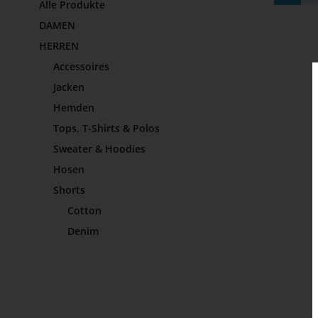
Alle Produkte
DAMEN
HERREN
Accessoires
Jacken
Hemden
Tops, T-Shirts & Polos
Sweater & Hoodies
Hosen
Shorts
Cotton
Denim