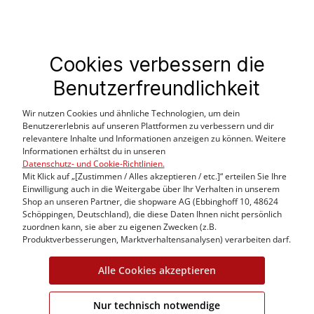
Cookies verbessern die
Benutzerfreundlichkeit
Kundeninformation
Fitguide
Wir nutzen Cookies und ähnliche Technologien, um dein
Benutzererlebnis auf unseren Plattformen zu verbessern und dir
Häufige Fragen
relevantere Inhalte und Informationen anzeigen zu können. Weitere
Lieferung & Versandkosten
Informationen erhältst du in unseren
Datenschutz- und Cookie-Richtlinien.
Allgemeine Geschäftsbeding
Mit Klick auf „[Zustimmen / Alles akzeptieren / etc.]“ erteilen Sie Ihre
Datenschutzerklärung
Einwilligung auch in die Weitergabe über Ihr Verhalten in unserem
Nutzungsregelungen
Shop an unseren Partner, die shopware AG (Ebbinghoff 10, 48624
Schöppingen, Deutschland), die diese Daten Ihnen nicht persönlich
Cookie Einstellungen
zuordnen kann, sie aber zu eigenen Zwecken (z.B.
Produktverbesserungen, Marktverhaltensanalysen) verarbeiten darf.
Alle Cookies akzeptieren
Nur technisch notwendige