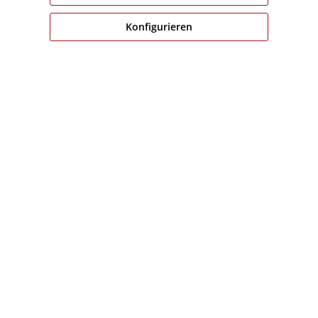
* Alle Preise inkl. gesetzl. Mehrwertsteuer zzgl.
Versandk
Konfigurieren
angeg