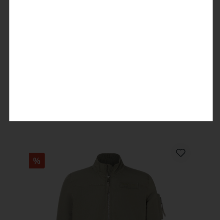
Biker Jacket
49,99 €
99,99 €
%