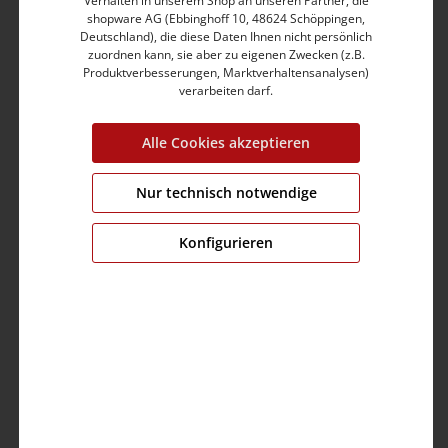
Verhalten in unserem Shop an unseren Partner, die
shopware AG (Ebbinghoff 10, 48624 Schöppingen,
Deutschland), die diese Daten Ihnen nicht persönlich
zuordnen kann, sie aber zu eigenen Zwecken (z.B.
Produktverbesserungen, Marktverhaltensanalysen)
verarbeiten darf.
Bonded Vest
49,99 €
99,99 €
Alle Cookies akzeptieren
Nur technisch notwendige
%
Konfigurieren