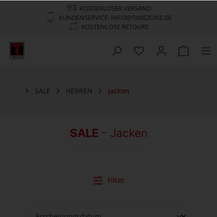
KOSTENLOSER VERSAND
KUNDENSERVICE: INFO@TIMEZONE.DE
KOSTENLOSE RETOURE
SALE
HERREN
Jacken
SALE
- Jacken
Filter