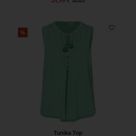
24,99 €
49,99 €
%
Tunika Top