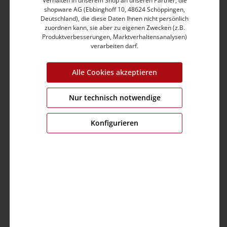
Verhalten in unserem Shop an unseren Partner, die
shopware AG (Ebbinghoff 10, 48624 Schöppingen,
Deutschland), die diese Daten Ihnen nicht persönlich
zuordnen kann, sie aber zu eigenen Zwecken (z.B.
Produktverbesserungen, Marktverhaltensanalysen)
verarbeiten darf.
Striped Pocket Shirt
19,99 €
39,99 €
Alle Cookies akzeptieren
Nur technisch notwendige
%
Konfigurieren