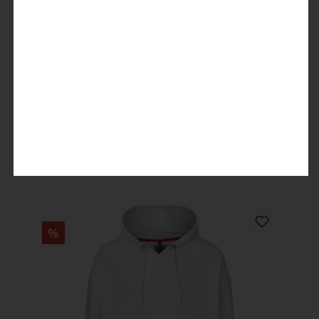
30 Years Unisex Hoodie print
39,99 €
79,99 €
%