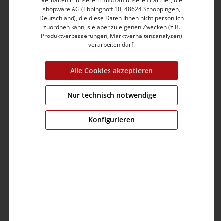
Verhalten in unserem Shop an unseren Partner, die
shopware AG (Ebbinghoff 10, 48624 Schöppingen,
Deutschland), die diese Daten Ihnen nicht persönlich
zuordnen kann, sie aber zu eigenen Zwecken (z.B.
Produktverbesserungen, Marktverhaltensanalysen)
verarbeiten darf.
Unisex T-Shirt
14,99 €
29,99 €
Alle Cookies akzeptieren
Nur technisch notwendige
%
Konfigurieren