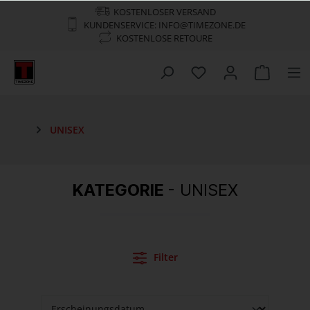
KOSTENLOSER VERSAND
KUNDENSERVICE: INFO@TIMEZONE.DE
KOSTENLOSE RETOURE
UNISEX
KATEGORIE
- UNISEX
Filter