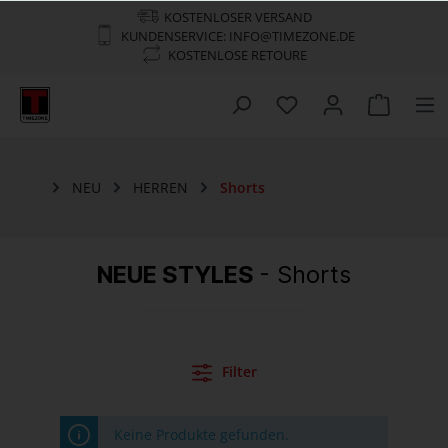
KOSTENLOSER VERSAND
KUNDENSERVICE: INFO@TIMEZONE.DE
KOSTENLOSE RETOURE
NEU
HERREN
Shorts
NEUE STYLES
- Shorts
Filter
Keine Produkte gefunden.