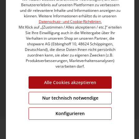
Benutzererlebnis auf unseren Plattformen zu verbessern
info@timezone.de
und dir relevantere Inhalte und Informationen anzeigen zu
können. Weitere Informationen erhältst du in unseren
Datenschutz- und Cookie-Richtlinien.
Mit Klick auf „[Zustimmen / Alles akzeptieren / etc.]“ erteilen
Kontaktformular
Sie Ihre Einwilligung auch in die Weitergabe über Ihr
Verhalten in unserem Shop an unseren Partner, die
shopware AG (Ebbinghoff 10, 48624 Schöppingen,
Deutschland), die diese Daten Ihnen nicht persönlich
Kundeninformation
zuordnen kann, sie aber zu eigenen Zwecken (z.B.
Produktverbesserungen, Marktverhaltensanalysen)
Unternehmen
verarbeiten darf.
© 2026 TIMEZONE GmbH
Alle Cookies akzeptieren
* Alle Preise inkl. gesetzl. Mehrwertsteuer zzgl.
Versandkosten
und ggf. Nachnahmegebühren, wenn
Nur technisch notwendige
nicht anders angegeben.
Konfigurieren