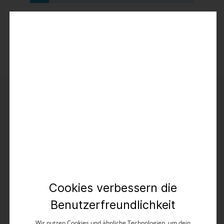
TIMEZONE Herrenmode online kaufen
Kontakt
TIMEZONE GmbH
Elverdisser Str. 313
Cookies verbessern die
32052 Herford (DE)
Benutzerfreundlichkeit
Kundenservice
Wir nutzen Cookies und ähnliche Technologien, um dein