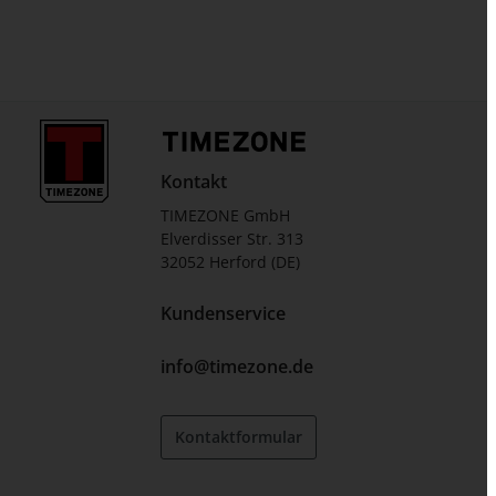
Kontakt
TIMEZONE GmbH
Elverdisser Str. 313
32052 Herford (DE)
Kundenservice
info@timezone.de
Kontaktformular