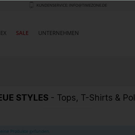
KUNDENSERVICE: INFO@TIMEZONE.DE
SEX
SALE
UNTERNEHMEN
EUE STYLES
- Tops, T-Shirts & Po
eine Produkte gefunden.