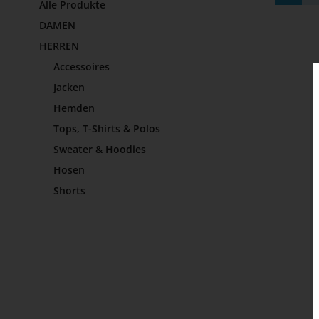
Alle Produkte
DAMEN
HERREN
Accessoires
Jacken
Hemden
Tops, T-Shirts & Polos
Sweater & Hoodies
Hosen
Shorts