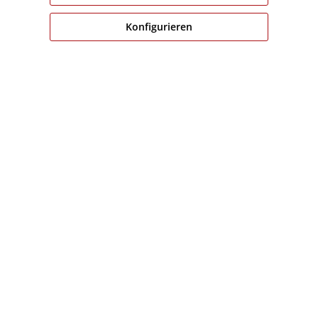
* Alle Preise inkl. gesetzl. Mehrwertsteuer zzgl.
Versandk
Konfigurieren
angeg