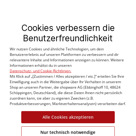
Cookies verbessern die
Benutzerfreundlichkeit
Kundeninformation
Fitguide
Wir nutzen Cookies und ähnliche Technologien, um dein
Benutzererlebnis auf unseren Plattformen zu verbessern und dir
Häufige Fragen
relevantere Inhalte und Informationen anzeigen zu können. Weitere
Lieferung & Versandkosten
Informationen erhältst du in unseren
Datenschutz- und Cookie-Richtlinien.
Allgemeine Geschäftsbeding
Mit Klick auf „[Zustimmen / Alles akzeptieren / etc.]“ erteilen Sie Ihre
Datenschutzerklärung
Einwilligung auch in die Weitergabe über Ihr Verhalten in unserem
Nutzungsregelungen
Shop an unseren Partner, die shopware AG (Ebbinghoff 10, 48624
Schöppingen, Deutschland), die diese Daten Ihnen nicht persönlich
Cookie Einstellungen
zuordnen kann, sie aber zu eigenen Zwecken (z.B.
Produktverbesserungen, Marktverhaltensanalysen) verarbeiten darf.
Alle Cookies akzeptieren
Nur technisch notwendige