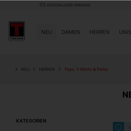
KOSTENLOSER VERSAND
NEU
DAMEN
HERREN
UNI
NEU
HERREN
Tops, T-Shirts & Polos
N
KATEGORIEN
K