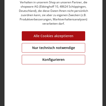
Verhalten in unserem Shop an unseren Partner, die
shopware AG (Ebbinghoff 10, 48624 Schöppingen,
Deutschland), die diese Daten Ihnen nicht persönlich
zuordnen kann, sie aber zu eigenen Zwecken (z.B.
Produktverbesserungen, Marktverhaltensanalysen)
Bonded Vest
verarbeiten darf.
49,99 €
99,99 €
Alle Cookies akzeptieren
Nur technisch notwendige
%
Konfigurieren