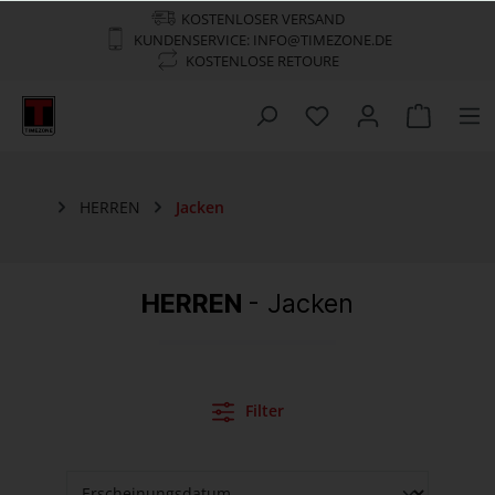
KOSTENLOSER VERSAND
KUNDENSERVICE: INFO@TIMEZONE.DE
KOSTENLOSE RETOURE
HERREN
Jacken
HERREN
- Jacken
Filter