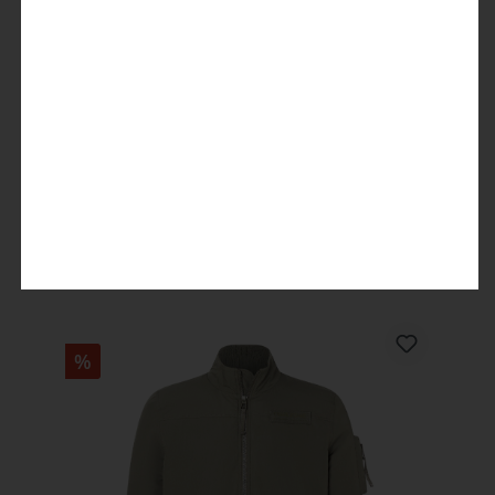
Biker Jacket
49,99 €
99,99 €
%