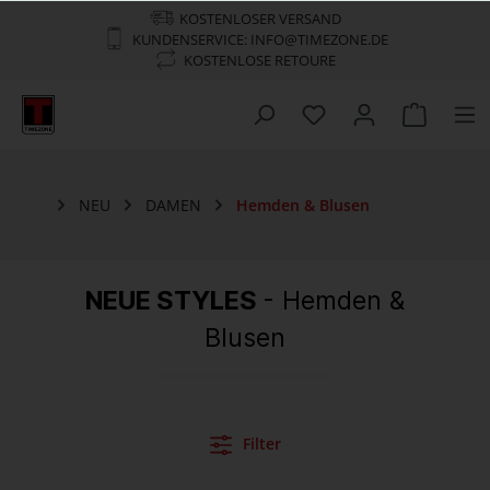
KOSTENLOSER VERSAND
KUNDENSERVICE: INFO@TIMEZONE.DE
KOSTENLOSE RETOURE
NEU
DAMEN
Hemden & Blusen
NEUE STYLES
- Hemden &
Blusen
Filter