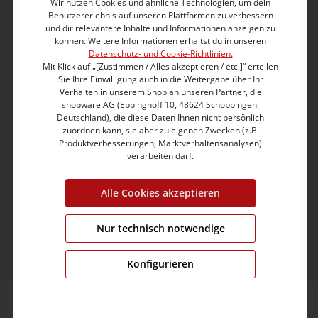
Kundenservice
Wir nutzen Cookies und ähnliche Technologien, um dein
Benutzererlebnis auf unseren Plattformen zu verbessern
und dir relevantere Inhalte und Informationen anzeigen zu
info@timezone.de
können. Weitere Informationen erhältst du in unseren
Datenschutz- und Cookie-Richtlinien.
Mit Klick auf „[Zustimmen / Alles akzeptieren / etc.]“ erteilen
Kontaktformular
Sie Ihre Einwilligung auch in die Weitergabe über Ihr
Verhalten in unserem Shop an unseren Partner, die
shopware AG (Ebbinghoff 10, 48624 Schöppingen,
Deutschland), die diese Daten Ihnen nicht persönlich
Kundeninformation
zuordnen kann, sie aber zu eigenen Zwecken (z.B.
Produktverbesserungen, Marktverhaltensanalysen)
verarbeiten darf.
Unternehmen
Alle Cookies akzeptieren
© 2026 TIMEZONE GmbH
* Alle Preise inkl. gesetzl. Mehrwertsteuer zzgl.
Versandkosten
und ggf. Nachnahmegebühren, wenn
Nur technisch notwendige
nicht anders angegeben.
Konfigurieren