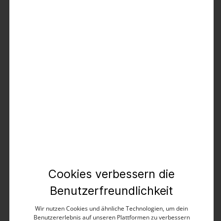
verkauften Ware geht mit der Übergabe an den
Kunden oder eine empfangsberechtigte Person
auf den Kunden über.
Wir sind in zumutbarem Umfang zu
Teillieferungen berechtigt.
Sollte ein bestellter Artikel nicht lieferbar sein,
weil wir von unserem Lieferanten ohne unser
Verschulden trotz dessen vertraglicher
Verpflichtung nicht beliefert werden, sind wir
zum Rücktritt vom Vertrag berechtigt. In diesem
Fall werden wir den Kunden unverzüglich
darüber informieren, dass die bestellte Ware
nicht verfügbar ist und etwaige schon erbrachte
Zahlungen unverzüglich erstatten.
Die Lieferzeit beträgt bis zu 3 Tage. Auf eventuell
abweichende Lieferzeiten weisen wir auf der
jeweiligen Produktseite hin.
Cookies verbessern die
§ 6 Widerrufsbelehrung
Benutzerfreundlichkeit
Widerrufsrecht
Wir nutzen Cookies und ähnliche Technologien, um dein
Benutzererlebnis auf unseren Plattformen zu verbessern
Verbraucher haben ein vierzehntägiges