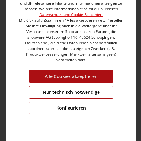
und dir relevantere Inhalte und Informationen anzeigen zu
Widerrufsrecht.
können. Weitere Informationen erhältst du in unseren
Datenschutz- und Cookie-Richtlinien.
Widerrufsbelehrung
Mit Klick auf „[Zustimmen / Alles akzeptieren / etc.]“ erteilen
Sie Ihre Einwilligung auch in die Weitergabe über Ihr
Widerrufsrecht:
Verhalten in unserem Shop an unseren Partner, die
shopware AG (Ebbinghoff 10, 48624 Schöppingen,
Sie haben das Recht, binnen vierzehn Tagen ohne
Deutschland), die diese Daten Ihnen nicht persönlich
Angabe von Gründen diesen Vertrag zu widerrufen.
zuordnen kann, sie aber zu eigenen Zwecken (z.B.
Die Widerrufsfrist beträgt vierzehn Tage ab dem Tag,
Produktverbesserungen, Marktverhaltensanalysen)
an dem Sie oder ein von Ihnen benannter Dritter, der
verarbeiten darf.
nicht der Beförderer ist, die Waren in Besitz
genommen haben bzw. hat. Um Ihr Widerrufsrecht
Alle Cookies akzeptieren
auszuüben, müssen Sie uns (TIMEZONE GmbH,
Elverdisser Str. 313, 32052 Herford, Deutschland, Tel.:
+49 (0) 8034 7055100, info@timezone.de) mittels einer
Nur technisch notwendige
eindeutigen Erklärung / z. B. ein mit der Post
versandter Brief, E-Mail) über Ihren Entschluss, diesen
Konfigurieren
Vertrag zu widerrufen, informieren. Sie können dafür
das beigefügte Muster-Widerrufsformular verwenden,
das jedoch nicht vorgeschrieben ist. Zur Wahrung der
Widerrufsfrist reicht es aus, dass Sie die Mitteilung
über die Ausübung des Widerrufsrechts vor Ablauf