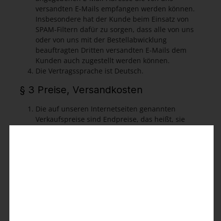
versandten E-Mails empfangen werden können.
Insbesondere hat der Kunde beim Einsatz von
SPAM-Filtern dafür zu sorgen, dass alle von uns
oder von uns mit der Bestellabwicklung
beauftragten Dritten versandten E-Mails dem
Kunden auch zugestellt werden können.
Die Vertragssprache ist Deutsch.
§ 3 Preise, Versandkosten
Die auf unseren Internetseiten genannten
Verkaufspreise sind Endpreise, das heißt, sie
beinhalten sämtliche Preisbestandteile
einschließlich der dem Empfängerland
gesetzlichen Umsatzsteuer.
Versendungen innerhalb Deutschlands und nach
Österreich sind für den Kunden versandkostenfrei.
Für Versendungen in ein anderes Versandland (sofern
dies im Shop angeboten wird) können Versandkosten
bis zu dem bezeichneten Mindestbestellwert anfallen.
Die Liefer- und Versandkosten werden bei der