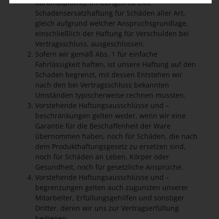
Kardinalpflicht). Im Übrigen ist eine
Schadensersatzhaftung für Schäden aller Art,
gleich aufgrund welcher Anspruchsgrundlage,
einschließlich der Haftung für Verschulden bei
Vertragsschluss, ausgeschlossen.
Sofern wir gemäß Abs. 1 für einfache
Fahrlässigkeit haften, ist unsere Haftung auf den
Schaden begrenzt, mit dessen Entstehen wir
nach den bei Vertragsschluss bekannten
Umständen typischerweise rechnen mussten.
Vorstehende Haftungsausschlüsse und –
beschränkungen gelten weder, wenn wir eine
Garantie für die Beschaffenheit der Ware
übernommen haben, noch für Schäden, die nach
dem Produkthaftungsgesetz zu ersetzen sind,
noch für Schäden an Leben, Körper oder
Gesundheit, noch für gesetzliche Ansprüche.
Vorstehende Haftungsausschlüsse und –
begrenzungen gelten auch zugunsten unserer
Mitarbeiter, Erfüllungsgehilfen und sonstiger
Dritter, deren wir uns zur Vertragserfüllung
bedienen.