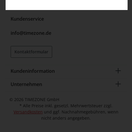
32052 Herford (DE)
Kundenservice
info@timezone.de
Kontaktformular
Kundeninformation
Unternehmen
© 2026 TIMEZONE GmbH
* Alle Preise inkl. gesetzl. Mehrwertsteuer zzgl.
Versandkosten
und ggf. Nachnahmegebühren, wenn
nicht anders angegeben.