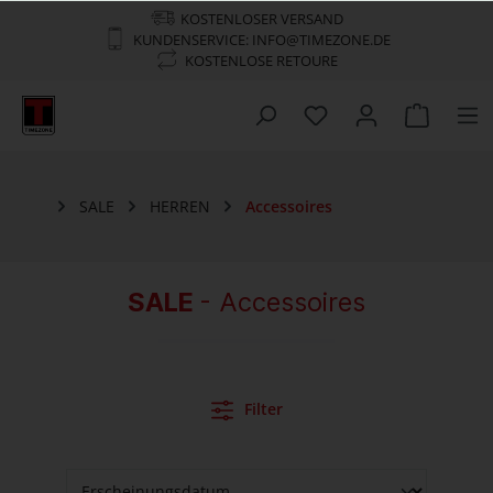
KOSTENLOSER VERSAND
KUNDENSERVICE: INFO@TIMEZONE.DE
KOSTENLOSE RETOURE
SALE
HERREN
Accessoires
SALE
- Accessoires
Filter