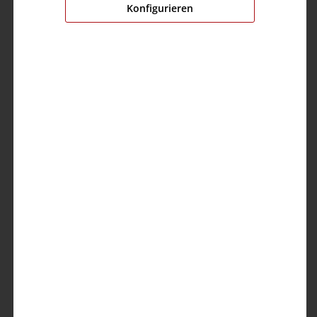
Konfigurieren
Knit Hat
9,99 €
19,99 €
%