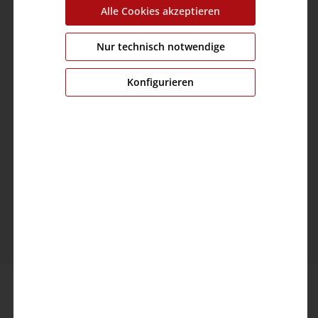
Alle Cookies akzeptieren
info@timezone.de
Nur technisch notwendige
Kontaktformular
Konfigurieren
Kundeninformation
Unternehmen
© 2026 TIMEZONE GmbH
* Alle Preise inkl. gesetzl. Mehrwertsteuer zzgl.
Versandkosten
und ggf. Nachnahmegebühren, wenn
nicht anders angegeben.