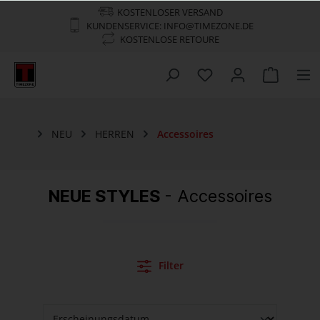
KOSTENLOSER VERSAND
KUNDENSERVICE: INFO@TIMEZONE.DE
KOSTENLOSE RETOURE
NEU
HERREN
Accessoires
NEUE STYLES
- Accessoires
Filter