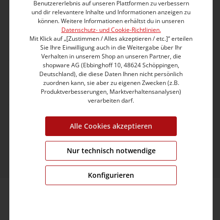
Benutzererlebnis auf unseren Plattformen zu verbessern
info@timezone.de
und dir relevantere Inhalte und Informationen anzeigen zu
können. Weitere Informationen erhältst du in unseren
Datenschutz- und Cookie-Richtlinien.
Kontaktformular
Mit Klick auf „[Zustimmen / Alles akzeptieren / etc.]“ erteilen
Sie Ihre Einwilligung auch in die Weitergabe über Ihr
Verhalten in unserem Shop an unseren Partner, die
shopware AG (Ebbinghoff 10, 48624 Schöppingen,
Kundeninformation
Deutschland), die diese Daten Ihnen nicht persönlich
zuordnen kann, sie aber zu eigenen Zwecken (z.B.
Unternehmen
Produktverbesserungen, Marktverhaltensanalysen)
verarbeiten darf.
© 2026 TIMEZONE GmbH
Alle Cookies akzeptieren
* Alle Preise inkl. gesetzl. Mehrwertsteuer zzgl.
Versandkosten
und ggf. Nachnahmegebühren, wenn
nicht anders angegeben.
Nur technisch notwendige
Konfigurieren