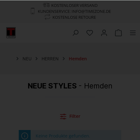
KOSTENLOSER VERSAND
KUNDENSERVICE: INFO@TIMEZONE.DE
KOSTENLOSE RETOURE
NEU
HERREN
Hemden
NEUE STYLES
- Hemden
Filter
Keine Produkte gefunden.