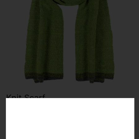
Knit Scarf
14,99 €
29,99 €
Preise inkl. MwSt.
Farbe
: green