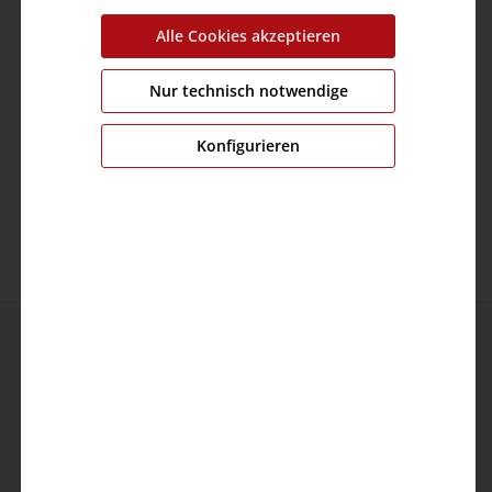
Farbe:
Spinach Green Melange
Alle Cookies akzeptieren
Brustumfang:
0.0 cm
Ärmellänge:
0.0 cm
Nur technisch notwendige
Material:
Obermaterial: 74% Polyacryl,22%
Polyester,4% Elastan
Konfigurieren
Pflege:
Kontakt