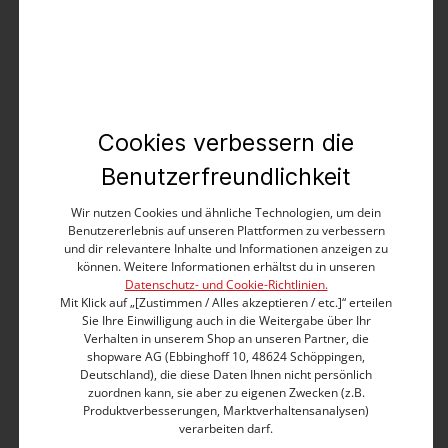
Produktbeschreibung
Sind stylisch und warm, peppen jedes Outfit auf und
setzen immer ein cooles Statement: Strickschals.
Dieses modern designte Modell ist aus kuscheligem,
Cookies verbessern die
supersoftem Garn-Mix mit tonalem, strukturiertem
Streifenmuster gefertigt und hat ein perfektes Styling-
Benutzerfreundlichkeit
Format. Ideal um das lässige Piece über die Schultern
zu legen, zu drapieren, zu knoten oder einfach locker
Wir nutzen Cookies und ähnliche Technologien, um dein
um den Hals zu wickeln. An den Enden: schmale
Benutzererlebnis auf unseren Plattformen zu verbessern
und dir relevantere Inhalte und Informationen anzeigen zu
Kontrast-Streifen mit glitzerndem Lamé-Garn.
können. Weitere Informationen erhältst du in unseren
Datenschutz- und Cookie-Richtlinien.
Einheitsgröße
Mit Klick auf „[Zustimmen / Alles akzeptieren / etc.]“ erteilen
Mit breitem Struktur-Streifen-Muster gestrickt
Sie Ihre Einwilligung auch in die Weitergabe über Ihr
Schimmernder Kontrast-Streifen aus Lamé-Garn.
Verhalten in unserem Shop an unseren Partner, die
shopware AG (Ebbinghoff 10, 48624 Schöppingen,
Superkuscheliger, flauschiger Melange-Garn-Mix
Deutschland), die diese Daten Ihnen nicht persönlich
zuordnen kann, sie aber zu eigenen Zwecken (z.B.
Produktnummer:
10-10021-00-9142-4709-OS
Produktverbesserungen, Marktverhaltensanalysen)
verarbeiten darf.
Grösse:
OS