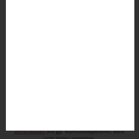
TIMEZONE GmbH
Elverdisser Str. 313
32052 Herford (DE)
Kundenservice
info@timezone.de
Kontaktformular
Kundeninformation
Unternehmen
© 2026 TIMEZONE GmbH
* Alle Preise inkl. gesetzl. Mehrwertsteuer zzgl.
Versandkosten
und ggf. Nachnahmegebühren, wenn
nicht anders angegeben.