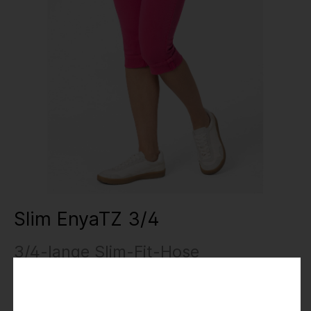
Slim EnyaTZ 3/4
3/4-lange Slim-Fit-Hose
34,99 €
69,95 €
Preise inkl. MwSt.