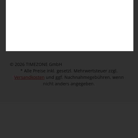
Kontaktformular
Kundeninformation
Unternehmen
© 2026 TIMEZONE GmbH
* Alle Preise inkl. gesetzl. Mehrwertsteuer zzgl.
Versandkosten
und ggf. Nachnahmegebühren, wenn
nicht anders angegeben.