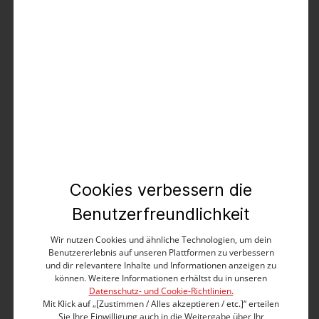
Es gelten die
AGB
.
Produktbeschreibung
Ideal für diejenigen, die im Sommer nicht gerne Knie
zeigen. Die lässige, moderne, 3/4-lange Five-Pocket-
Hose hat einen schlanken Beinverlauf und eine
normale Leibhöhe. Die Features: Doppelte
Bundverarbeitung mit zwei sichtbaren Knöpfen,
Cookies verbessern die
seitliche, runde Eingrifftaschen und verzierte Taschen
auf dem Gesäß. Mit extra Komfort: Durch eine
Benutzerfreundlichkeit
spezielle Webtechnik sieht der Stoff aus wie
strapazierfähiger Denim, innen fühlt er sich an wie
Wir nutzen Cookies und ähnliche Technologien, um dein
Benutzererlebnis auf unseren Plattformen zu verbessern
dein Lieblings-Sweatshirt. We Love!
und dir relevantere Inhalte und Informationen anzeigen zu
können. Weitere Informationen erhältst du in unseren
Slim Fit
Datenschutz- und Cookie-Richtlinien.
Medium Waist
Mit Klick auf „[Zustimmen / Alles akzeptieren / etc.]“ erteilen
3/4- langer Beinverlauf mit seitlichen Schlitzen
Sie Ihre Einwilligung auch in die Weitergabe über Ihr