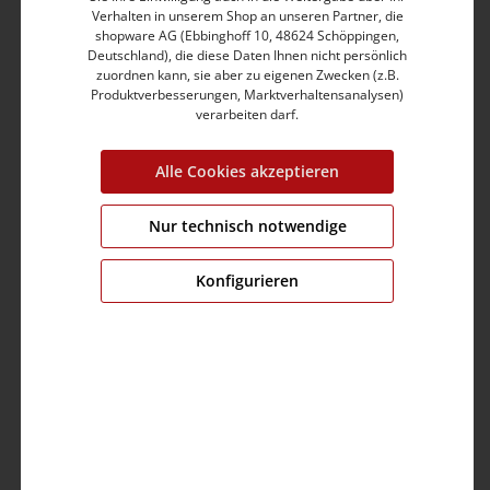
Verhalten in unserem Shop an unseren Partner, die
Doppelte Bund-Verarbeitung mit zwei Knöpfen
shopware AG (Ebbinghoff 10, 48624 Schöppingen,
Markantes Mehrfach-Stitching auf Hüfthöhe
Deutschland), die diese Daten Ihnen nicht persönlich
Kompakter, sehr softer und stretchiger Loop-Denim
zuordnen kann, sie aber zu eigenen Zwecken (z.B.
Hochwertiger Baumwolle-Polyester-Mix mit Elasthan
Produktverbesserungen, Marktverhaltensanalysen)
Strapazierfähig und vielseitig
verarbeiten darf.
Jeans-Label hintem am Bund
Alle Cookies akzeptieren
Produktnummer:
14-10058-00-3338-5658-27
Farbe:
Pomegranate Pink
Nur technisch notwendige
Grösse:
27
Konfigurieren
Fit:
slim fit
Bund:
medium waist
Bein:
shortend 3/4
Brustumfang:
0.0 cm
Ärmellänge:
0.0 cm
Material:
Obermaterial: 81% Baumwolle,17%
Polyester,2% Elastan
Pflege: