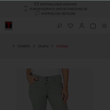
KOSTENLOSER VERSAND
KUNDENSERVICE: INFO@TIMEZONE.DE
KOSTENLOSE RETOURE
DAMEN
Shorts
Cotton