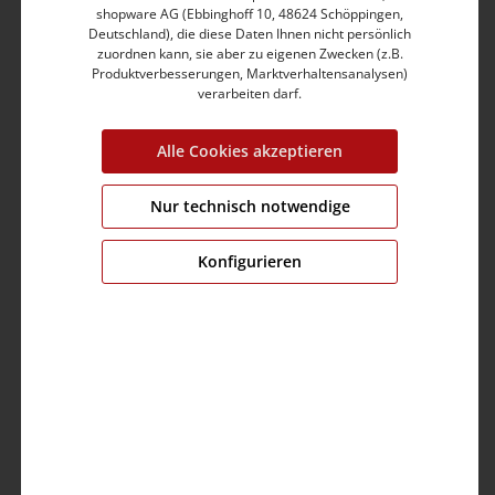
shopware AG (Ebbinghoff 10, 48624 Schöppingen,
Hochwertiger Baumwolle-Polyester-Mix mit Elasthan
Deutschland), die diese Daten Ihnen nicht persönlich
Aufwendig gestaltete, aufgesetzte Gesäßtaschen
zuordnen kann, sie aber zu eigenen Zwecken (z.B.
Zeitlos und vielseitig kombinierbar
Produktverbesserungen, Marktverhaltensanalysen)
Jeans-Label hintem am Bund
verarbeiten darf.
Produktnummer:
14-10058-07-3338-4213-24
Alle Cookies akzeptieren
Farbe:
tea green
Grösse:
24
Nur technisch notwendige
Fit:
slim fit
Konfigurieren
Bund:
medium waist
Bein:
shortend 3/4
Brustumfang:
0.0 cm
Ärmellänge:
0.0 cm
Material:
Obermaterial: 81% Baumwolle,17%
Polyester,2% Elastan
Pflege: