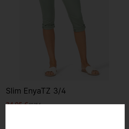
Slim EnyaTZ 3/4
34,95 €
69,95 €
Preise inkl. MwSt.
Farbe
: green