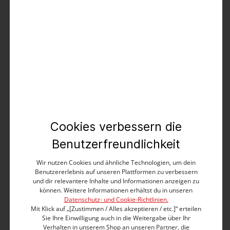
Produktbeschreibung
Ideal für alle, die im Sommer nicht gerne Knie zeigen
oder Shorts tragen wollen. Die lässige, moderne 3_4-
lange Five-Pocket-Hose hat eine schlanke Beinform
und eine normale Leibhöhe. Die Features: Geteilter
Bund mit zwei sichtbaren Knöpfen, seitliche
Eingrifftaschen und verzierte Gesäßtaschen. Mit
Cookies verbessern die
Extra-Komfort: Durch eine spezielle Webtechnik sieht
der Stoff aus wie strapazierfähiger Denim, innen fühlt
Benutzerfreundlichkeit
er sich an wie deine Lieblings-Sweatpants. We Love!
Wir nutzen Cookies und ähnliche Technologien, um dein
Benutzererlebnis auf unseren Plattformen zu verbessern
Slim Fit
und dir relevantere Inhalte und Informationen anzeigen zu
Medium Waist
können. Weitere Informationen erhältst du in unseren
3/4- langer Beinverlauf
Datenschutz- und Cookie-Richtlinien.
Geteilte Bundverarbeitung mit zwei Knöpfen
Mit Klick auf „[Zustimmen / Alles akzeptieren / etc.]“ erteilen
Markantes Mehrfach-Stitching auf Hüfthöhe
Sie Ihre Einwilligung auch in die Weitergabe über Ihr
Kompakter, sehr softer und stretchiger Loop-Denim
Verhalten in unserem Shop an unseren Partner, die