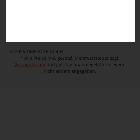
Kontaktformular
Kundeninformation
Unternehmen
© 2026 TIMEZONE GmbH
* Alle Preise inkl. gesetzl. Mehrwertsteuer zzgl.
Versandkosten
und ggf. Nachnahmegebühren, wenn
nicht anders angegeben.