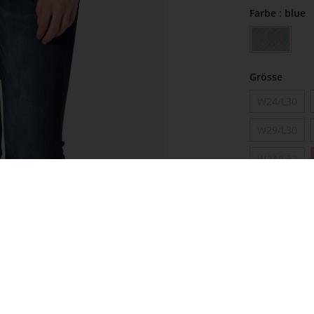
Farbe
: blue
Grösse
W24/L30
W29/L30
W24/L32
W29/L32
W26/L34
W31/L34
zur Größenta
Unser Model i