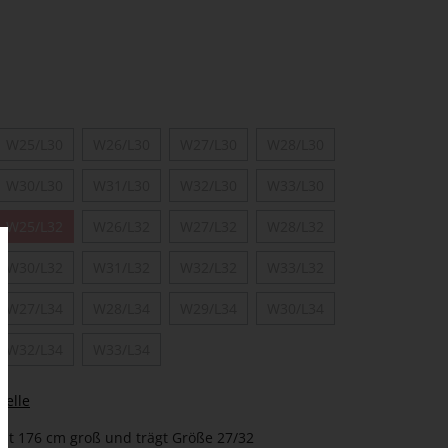
W25/L30
W26/L30
W27/L30
W28/L30
W30/L30
W31/L30
W32/L30
W33/L30
W25/L32
W26/L32
W27/L32
W28/L32
W30/L32
W31/L32
W32/L32
W33/L32
W27/L34
W28/L34
W29/L34
W30/L34
W32/L34
W33/L34
belle
st 176 cm groß und trägt Größe 27/32