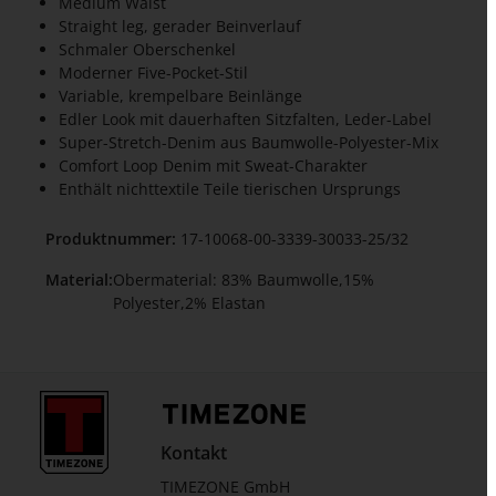
Medium Waist
Straight leg, gerader Beinverlauf
Schmaler Oberschenkel
Moderner Five-Pocket-Stil
Variable, krempelbare Beinlänge
Edler Look mit dauerhaften Sitzfalten, Leder-Label
Super-Stretch-Denim aus Baumwolle-Polyester-Mix
Comfort Loop Denim mit Sweat-Charakter
Enthält nichttextile Teile tierischen Ursprungs
Produktnummer:
17-10068-00-3339-30033-25/32
Material:
Obermaterial: 83% Baumwolle,15%
Polyester,2% Elastan
Kontakt
TIMEZONE GmbH