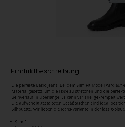
Produktbeschreibung
Die perfekte Basic-Jeans: Bei dem Slim Fit-Modell wird auf
Material gesetzt, um die Hose zu stretchen und die perfekt
Beinverlauf in Überlänge. Es kann variabel gekrempelt werd
Die aufwendig gestalteten Gesäßtaschen sind ideal positionie
Silhouette. Wir lieben die Jeans-Variante in der lässig-blau
Slim Fit