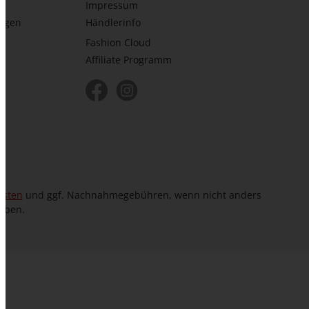
Impressum
ungen
Händlerinfo
Fashion Cloud
Affiliate Programm
osten
und ggf. Nachnahmegebühren, wenn nicht anders
eben.