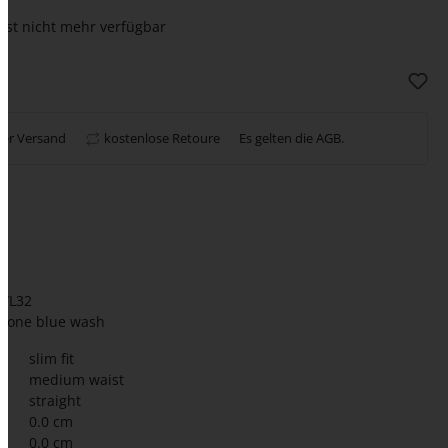
 ist nicht mehr verfügbar
ser Versand
kostenlose Retoure
Es gelten die
AGB
.
/L32
itone blue wash
slim fit
medium waist
straight
0.0 cm
0.0 cm