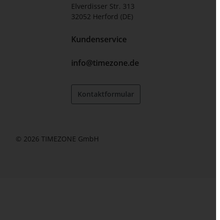
Elverdisser Str. 313
32052 Herford (DE)
Kundenservice
info@timezone.de
Kontaktformular
© 2026 TIMEZONE GmbH