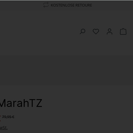
KOSTENLOSE RETOURE
 MarahTZ
€
79,95 €
wSt.