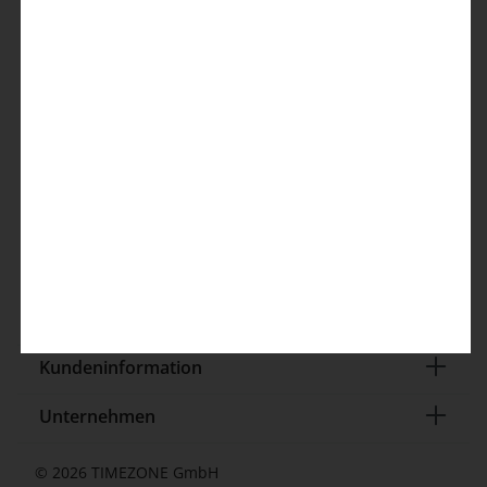
Kontakt
TIMEZONE GmbH
Elverdisser Str. 313
32052 Herford (DE)
Kundenservice
info@timezone.de
Kontaktformular
Kundeninformation
Unternehmen
© 2026 TIMEZONE GmbH