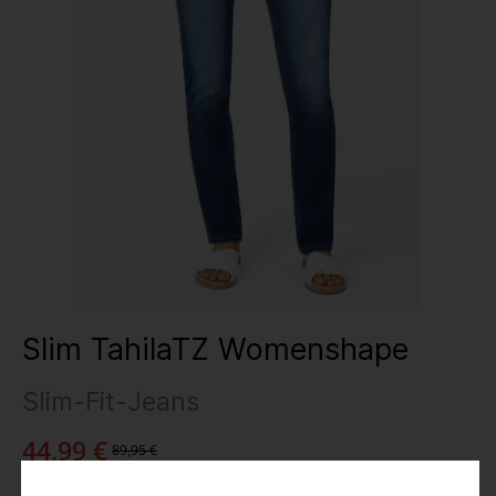
Slim TahilaTZ Womenshape
Slim-Fit-Jeans
44,99 €
89,95 €
Preise inkl. MwSt.