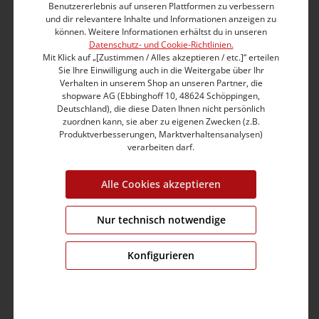
geradem Beinverlauf sorgt für eine perfekte, feminine
Benutzererlebnis auf unseren Plattformen zu verbessern
und dir relevantere Inhalte und Informationen anzeigen zu
Silhouette, der Elasthan-Anteil für Elastizität, die
können. Weitere Informationen erhältst du in unseren
maßgeblich zum guten, dauerhaften Sitz beiträgt. Die
Datenschutz- und Cookie-Richtlinien.
aufgesetzten Gesäßtaschen machen den Po kleiner
Mit Klick auf „[Zustimmen / Alles akzeptieren / etc.]“ erteilen
und praller. Detailreich und aufwendig verarbeitet
Sie Ihre Einwilligung auch in die Weitergabe über Ihr
mit Taschenverzierungen aus echtem Leder.
Verhalten in unserem Shop an unseren Partner, die
shopware AG (Ebbinghoff 10, 48624 Schöppingen,
Deutschland), die diese Daten Ihnen nicht persönlich
Slim Fit
zuordnen kann, sie aber zu eigenen Zwecken (z.B.
Medium Waist
Produktverbesserungen, Marktverhaltensanalysen)
Straight leg, gerader Beinverlauf
verarbeiten darf.
Kernige Kontrastnähte
Light Sleek Flex Denim-Qualität
Alle Cookies akzeptieren
Baumwolle-Polyester-Viskose-Mix mit Elasthan
Gewaschener Look mit Crinkle-Effekt und Sitzfalten
Mit Schmucknieten und Jeans-Label
Nur technisch notwendige
Echt-Leder-Detail-Verzierung
Enthält nichttextile Teile tierischen Ursprungs
Konfigurieren
Produktnummer:
17-10046-03-3014-3838-30/34
Grösse:
W30/L34