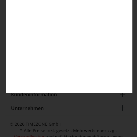
Kontakt
TIMEZONE GmbH
Elverdisser Str. 313
32052 Herford (DE)
Kundenservice
info@timezone.de
Kontaktformular
Kundeninformation
Unternehmen
© 2026 TIMEZONE GmbH
* Alle Preise inkl. gesetzl. Mehrwertsteuer zzgl.
Versandkosten
und ggf. Nachnahmegebühren, wenn