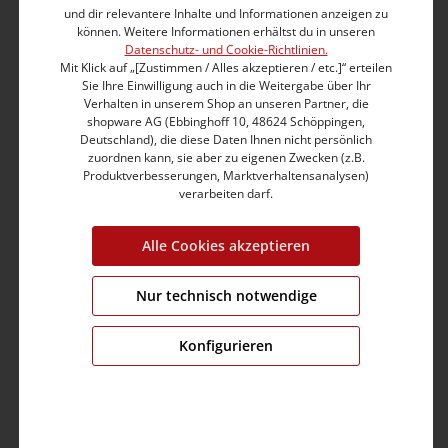
und spielt ein maßgebliche Rolle für den guten,
und dir relevantere Inhalte und Informationen anzeigen zu
dauerhaften Sitz. Die aufgesetzten Gesäßtaschen
können. Weitere Informationen erhältst du in unseren
schummeln den Po kleiner und praller. Detailreiche,
Datenschutz- und Cookie-Richtlinien.
aufwendige Verarbeitung mit Taschenverzierungen
Mit Klick auf „[Zustimmen / Alles akzeptieren / etc.]“ erteilen
aus echtem Leder.
Sie Ihre Einwilligung auch in die Weitergabe über Ihr
Verhalten in unserem Shop an unseren Partner, die
shopware AG (Ebbinghoff 10, 48624 Schöppingen,
Slim Fit
Deutschland), die diese Daten Ihnen nicht persönlich
Medium Waist
zuordnen kann, sie aber zu eigenen Zwecken (z.B.
Straight leg, gerader Beinverlauf
Produktverbesserungen, Marktverhaltensanalysen)
Mit farblich passenden Nähten
verarbeiten darf.
Markantes Taschen-Design mit Schmucknieten
Black-Super-Stretch-Denim-Qualität
Alle Cookies akzeptieren
Aus Baumwolle-Mix mit hohem Elasthan-Anteil
Dunkle Waschung, hellere Partien und Sitzfalten
Nur technisch notwendige
Echt-Leder-Detail-Verzierung
Enthält nichttextile Teile tierischen Ursprungs
Konfigurieren
Produktnummer:
17-10005-03-3068-9898-31/32
Grösse:
W31/L32
Farbe:
calm black wash