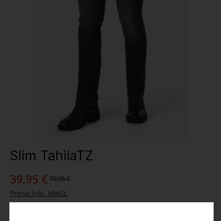
Slim TahilaTZ
39,95 €
79,95 €
Preise inkl. MwSt.
Farbe
: black