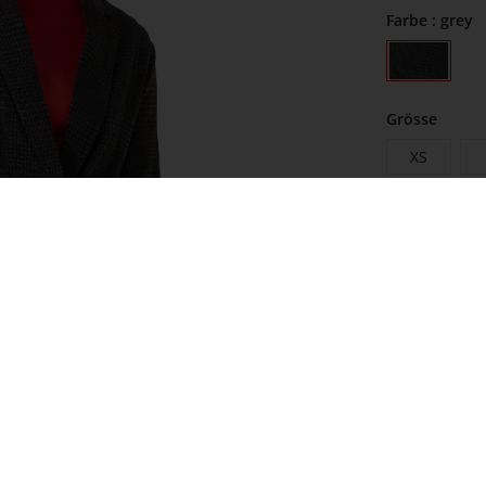
Farbe
: grey
Grösse
XS
zur Größenta
Unser Model i
Sofort verf
kostenlo