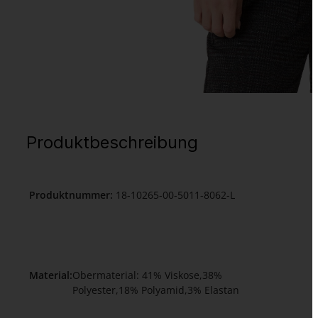
Produktbeschreibung
Produktnummer:
18-10265-00-5011-8062-L
Material:
Obermaterial: 41% Viskose,38%
Polyester,18% Polyamid,3% Elastan