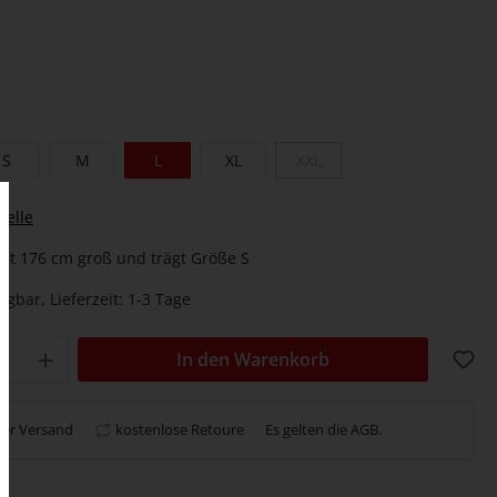
S
M
L
XL
XXL
belle
st 176 cm groß und trägt Größe S
ügbar, Lieferzeit: 1-3 Tage
In den Warenkorb
ser Versand
kostenlose Retoure
Es gelten die
AGB
.