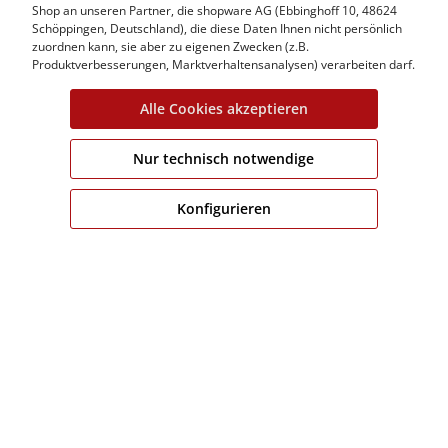
Shop an unseren Partner, die shopware AG (Ebbinghoff 10, 48624
Schöppingen, Deutschland), die diese Daten Ihnen nicht persönlich
zuordnen kann, sie aber zu eigenen Zwecken (z.B.
Kundeninformation
Produktverbesserungen, Marktverhaltensanalysen) verarbeiten darf.
Fitguide
Alle Cookies akzeptieren
Häufige Fragen
Lieferung & Versandkosten
Nur technisch notwendige
Allgemeine Geschäftsbeding
Datenschutzerklärung
Konfigurieren
Nutzungsregelungen
Cookie Einstellungen
* Alle Preise inkl. gesetzl. Mehrwertsteuer zzgl.
Versandk
angeg