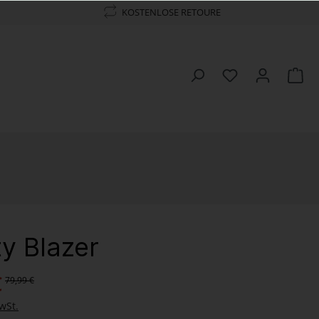
KOSTENLOSE RETOURE
y Blazer
€
79,99 €
wSt.