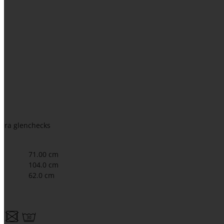
hra glenchecks
71.00 cm
104.0 cm
62.0 cm