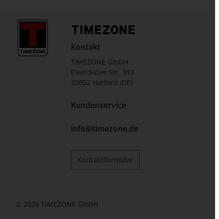
Kontakt
TIMEZONE GmbH
Elverdisser Str. 313
32052 Herford (DE)
Kundenservice
info@timezone.de
Kontaktformular
© 2026 TIMEZONE GmbH