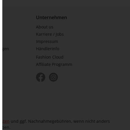
Unternehmen
About us
Karriere / Jobs
Impressum
ungen
Händlerinfo
Fashion Cloud
Affiliate Programm
osten
und ggf. Nachnahmegebühren, wenn nicht anders
eben.