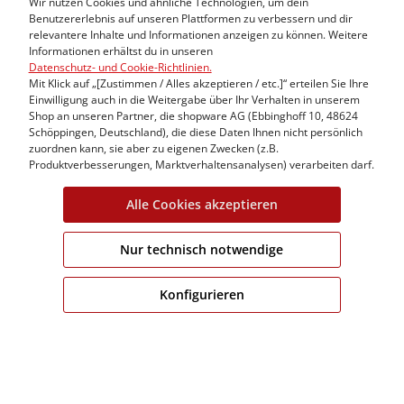
Wir nutzen Cookies und ähnliche Technologien, um dein
Benutzererlebnis auf unseren Plattformen zu verbessern und dir
relevantere Inhalte und Informationen anzeigen zu können. Weitere
Informationen erhältst du in unseren
Datenschutz- und Cookie-Richtlinien.
Mit Klick auf „[Zustimmen / Alles akzeptieren / etc.]“ erteilen Sie Ihre
Einwilligung auch in die Weitergabe über Ihr Verhalten in unserem
Shop an unseren Partner, die shopware AG (Ebbinghoff 10, 48624
Schöppingen, Deutschland), die diese Daten Ihnen nicht persönlich
zuordnen kann, sie aber zu eigenen Zwecken (z.B.
Produktverbesserungen, Marktverhaltensanalysen) verarbeiten darf.
Pflege:
Alle Cookies akzeptieren
Nur technisch notwendige
Kundeninformation
Konfigurieren
Fitguide
Häufige Fragen
Lieferung & Versandkosten
Allgemeine Geschäftsbeding