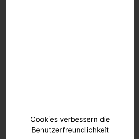
zur Größentabelle
Unser Model ist 176 cm groß und trägt Größe 27/30
Der Artikel ist nicht mehr verfügbar
kostenloser Versand
kostenlose Retoure
Es gelten die
AGB
.
Produktbeschreibung
Cookies verbessern die
Eng anliegend, figurbetont und dabei so bequem wie
Benutzerfreundlichkeit
eine Leggings. Die lässige Tight-Fit-Jeans hat nicht nur