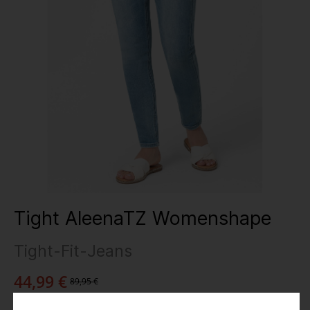
Tight AleenaTZ Womenshape
Tight-Fit-Jeans
44,99 €
89,95 €
Preise inkl. MwSt.