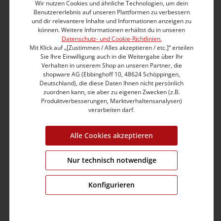
ein tolles Design, sondern auch einen extrem hohen
Wir nutzen Cookies und ähnliche Technologien, um dein
Tragekomfort. Das Superstretch-Gewebe aus einem
Benutzererlebnis auf unseren Plattformen zu verbessern
und dir relevantere Inhalte und Informationen anzeigen zu
Baumwoll-Elasthan-Gemisch bietet absolute
können. Weitere Informationen erhältst du in unseren
Bewegungsfreiheit und hohe Formbeständigkeit. Die
Datenschutz- und Cookie-Richtlinien.
aufwendige Bundverarbeitung mit eingearbeitetem
Mit Klick auf „[Zustimmen / Alles akzeptieren / etc.]“ erteilen
Gummiband passt sich jeder Figur an und sorgt für
Sie Ihre Einwilligung auch in die Weitergabe über Ihr
eine schlanke Silhouette. Moderner Five-Pocket-Style
Verhalten in unserem Shop an unseren Partner, die
in lässiger, heller Cloudy-Blue-Waschung.
shopware AG (Ebbinghoff 10, 48624 Schöppingen,
Deutschland), die diese Daten Ihnen nicht persönlich
zuordnen kann, sie aber zu eigenen Zwecken (z.B.
Tight Fit
Produktverbesserungen, Marktverhaltensanalysen)
Medium Waist
verarbeiten darf.
X-Slim-Leg
Moderner Five-Pocket-Stil
Alle Cookies akzeptieren
Helle Nähte, Triple-Stitching
Aufgesetzte Gesäßtaschen
Superstretch Bright Stretch Denim
Nur technisch notwendige
Baumwolle-Mix mit hohem Elasthan-Anteil
Leder-Label am Bund hinten
Konfigurieren
Enthält nichttextile Teile tierischen Ursprungs
Produktnummer:
17-10057-00-3043-3841-30/28