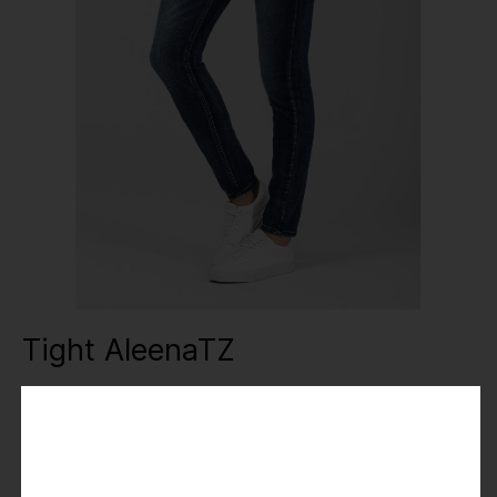
Tight AleenaTZ
34,99 €
69,95 €
Preise inkl. MwSt.
Farbe
: blue