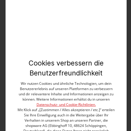
Unser Model ist 176 cm groß und trägt Größe 27/32
Sofort verfügbar, Lieferzeit: 1-3 Tage
In den Warenkorb
kostenloser Versand
kostenlose Retoure
Es gelten die
AGB
.
Cookies verbessern die
Benutzerfreundlichkeit
Wir nutzen Cookies und ähnliche Technologien, um dein
Benutzererlebnis auf unseren Plattformen zu verbessern
Produktbeschreibung
und dir relevantere Inhalte und Informationen anzeigen zu
können. Weitere Informationen erhältst du in unseren
Datenschutz- und Cookie-Richtlinien.
Mit Klick auf „[Zustimmen / Alles akzeptieren / etc.]“ erteilen
Schmal zulaufendes Bein
Sie Ihre Einwilligung auch in die Weitergabe über Ihr
Verhalten in unserem Shop an unseren Partner, die
Zip-Fly
shopware AG (Ebbinghoff 10, 48624 Schöppingen,
Dezente Waschung
Deutschland), die diese Daten Ihnen nicht persönlich