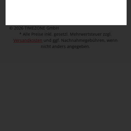
Unternehmen
© 2026 TIMEZONE GmbH
* Alle Preise inkl. gesetzl. Mehrwertsteuer zzgl.
Versandkosten
und ggf. Nachnahmegebühren, wenn
nicht anders angegeben.