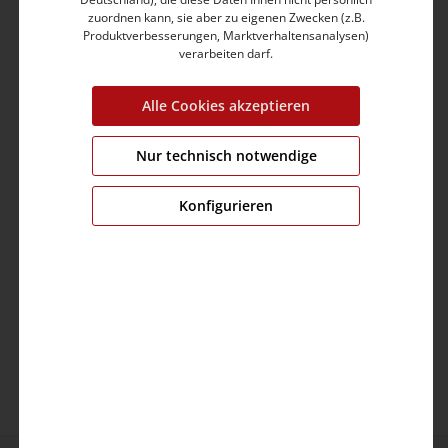
5-Pocket-Style
zuordnen kann, sie aber zu eigenen Zwecken (z.B.
Gürtelschlaufe
Produktverbesserungen, Marktverhaltensanalysen)
verarbeiten darf.
Produktnummer:
17-10000-00-3373-3624-27/32
Alle Cookies akzeptieren
Farbe:
blue patriot wash
Grösse:
W27/L32
Nur technisch notwendige
Passform:
normale Passform
Fit:
tight fit
Konfigurieren
Bund:
medium waist
Bein:
x-slim
Material:
Obermaterial: 70% Baumwolle,20%
Polyester,9% Viskose,1% Elastan
Pflege: