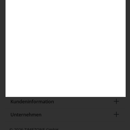
Kontakt
TIMEZONE GmbH
Elverdisser Str. 313
32052 Herford (DE)
Kundenservice
info@timezone.de
Kontaktformular
Kundeninformation
Unternehmen
© 2026 TIMEZONE GmbH