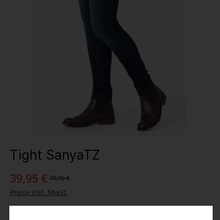
Tight SanyaTZ
39,95 €
79,95 €
Preise inkl. MwSt.
Farbe
: blue