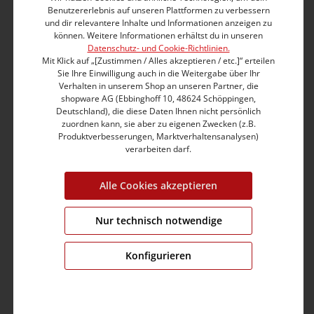
Benutzererlebnis auf unseren Plattformen zu verbessern
Webtechnik sorgen für eine tolle, feminine Silhouette.
und dir relevantere Inhalte und Informationen anzeigen zu
Der Stoff sieht aus wie Denim und fühlt sich aber an
können. Weitere Informationen erhältst du in unseren
wie deine Lieblings-Sweathose. Die Mid-Rise-Jeans mit
Datenschutz- und Cookie-Richtlinien.
der blaugrauen Waschung ist zeitlos, bequem und ein
Mit Klick auf „[Zustimmen / Alles akzeptieren / etc.]“ erteilen
idealer Stylingpartner für viele Alltagslooks.
Sie Ihre Einwilligung auch in die Weitergabe über Ihr
Verhalten in unserem Shop an unseren Partner, die
shopware AG (Ebbinghoff 10, 48624 Schöppingen,
Tight Fit
Deutschland), die diese Daten Ihnen nicht persönlich
Medium Waist
zuordnen kann, sie aber zu eigenen Zwecken (z.B.
X-Slim Leg
Produktverbesserungen, Marktverhaltensanalysen)
Moderner Five-Pocket-Stil mit schräger Münztasche
verarbeiten darf.
Klassische Bundverarbeitung mit Gürtelschlaufen
Markante Gesäßtaschen mit Nieten-Details
Alle Cookies akzeptieren
Mit farblich abgestimmten Nähten
Comfort Loop Denim aus Baumwolle-Polyester-
Nur technisch notwendige
Stretch
Echtes Leder-Label am Bund hinten
Enthält nichttextile Teile tierischen Ursprungs
Konfigurieren
Produktnummer:
17-10083-00-3339-30033-26/30
Farbe:
baritone blue wash