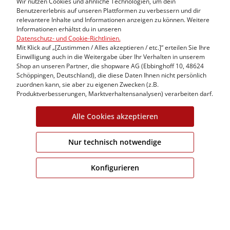
Wir nutzen Cookies und ähnliche Technologien, um dein
Benutzererlebnis auf unseren Plattformen zu verbessern und dir
relevantere Inhalte und Informationen anzeigen zu können. Weitere
Informationen erhältst du in unseren
Datenschutz- und Cookie-Richtlinien.
Mit Klick auf „[Zustimmen / Alles akzeptieren / etc.]“ erteilen Sie Ihre
Einwilligung auch in die Weitergabe über Ihr Verhalten in unserem
Shop an unseren Partner, die shopware AG (Ebbinghoff 10, 48624
Schöppingen, Deutschland), die diese Daten Ihnen nicht persönlich
zuordnen kann, sie aber zu eigenen Zwecken (z.B.
Produktverbesserungen, Marktverhaltensanalysen) verarbeiten darf.
Pflege:
Alle Cookies akzeptieren
Nur technisch notwendige
Kundeninformation
Konfigurieren
Fitguide
Häufige Fragen
Lieferung & Versandkosten
Allgemeine Geschäftsbeding