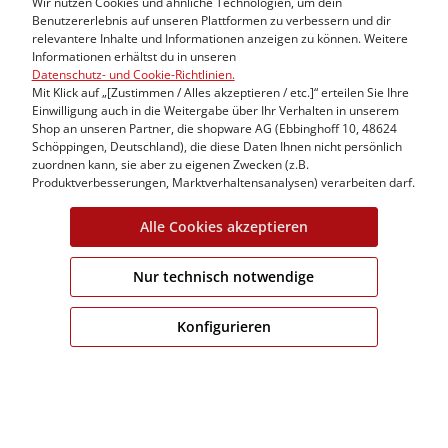
Wir nutzen Cookies und ähnliche Technologien, um dein
Benutzererlebnis auf unseren Plattformen zu verbessern und dir
relevantere Inhalte und Informationen anzeigen zu können. Weitere
Informationen erhältst du in unseren
Datenschutz- und Cookie-Richtlinien.
Mit Klick auf „[Zustimmen / Alles akzeptieren / etc.]“ erteilen Sie Ihre
Einwilligung auch in die Weitergabe über Ihr Verhalten in unserem
Shop an unseren Partner, die shopware AG (Ebbinghoff 10, 48624
Schöppingen, Deutschland), die diese Daten Ihnen nicht persönlich
zuordnen kann, sie aber zu eigenen Zwecken (z.B.
Produktverbesserungen, Marktverhaltensanalysen) verarbeiten darf.
Pflege:
Alle Cookies akzeptieren
Nur technisch notwendige
Kundeninformation
Konfigurieren
Fitguide
Häufige Fragen
Lieferung & Versandkosten
Allgemeine Geschäftsbeding