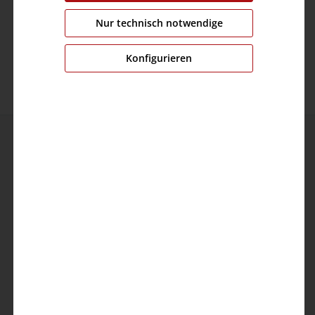
Polyester,2% Elastan
Nur technisch notwendige
Pflege:
Konfigurieren
Kontakt
TIMEZONE GmbH
Elverdisser Str. 313
32052 Herford (DE)
Kundenservice