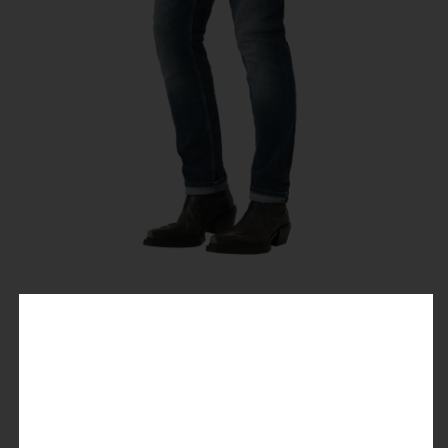
Slim ScottTZ
49,99 €
99,95 €
Preise inkl. MwSt.
Farbe
: blue