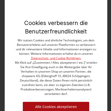
kostenloser Versand
kostenlose Retoure
Es gelten die
AGB
.
Cookies verbessern die
Benutzerfreundlichkeit
Produktbeschreibung
Wir nutzen Cookies und ähnliche Technologien, um dein
Benutzererlebnis auf unseren Plattformen zu verbessern
und dir relevantere Inhalte und Informationen anzeigen zu
können. Weitere Informationen erhältst du in unseren
Produktnummer:
27-10014-00-3770-3130-34/32
Datenschutz- und Cookie-Richtlinien.
Mit Klick auf „[Zustimmen / Alles akzeptieren / etc.]“ erteilen
Farbe:
indigo night wash
Sie Ihre Einwilligung auch in die Weitergabe über Ihr
Grösse:
W34/L32
Verhalten in unserem Shop an unseren Partner, die
shopware AG (Ebbinghoff 10, 48624 Schöppingen,
Fit:
slim fit
Deutschland), die diese Daten Ihnen nicht persönlich
zuordnen kann, sie aber zu eigenen Zwecken (z.B.
Bund:
medium waist
Produktverbesserungen, Marktverhaltensanalysen)
Bein:
x-slim
verarbeiten darf.
Brustumfang:
0.0 cm
Ärmellänge:
0.0 cm
Alle Cookies akzeptieren
Material:
Obermaterial: 93% Baumwolle,5%