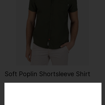
Soft Poplin Shortsleeve Shirt
19,99 €
39,99 €
Preise inkl. MwSt.
Farbe
: green