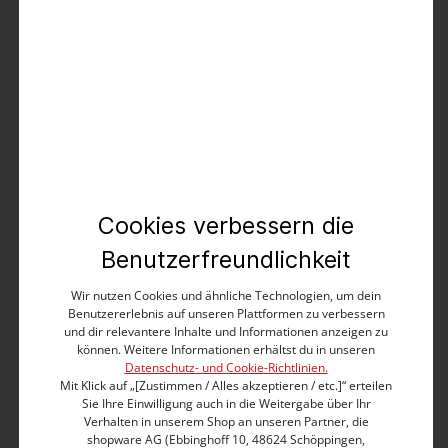
Produktbeschreibung
Aus reiner Baumwoll-Popeline in Garment Dye-
Qualität, hochwertig verarbeitet und in
verschiedenen, maskulinen Farben erhältlich: Das
lässige Basic Kurzarmhemd im klassischen Regular
Fit. Das sommerliche Modell hat einen Kentkragen,
eine abgesteppte Knopfleiste, eine aufgesetzte
Brusttasche zum Knöpfen und einen abgerundeten
Cookies verbessern die
Saum. Auffallend: die vielen Details wie die kräftige
Dreifachnaht an den Seitennähten, die subtilen
Benutzerfreundlichkeit
Kontrastdetails in Rot und die seitliche
Nahtverstärkung am Saum.
Wir nutzen Cookies und ähnliche Technologien, um dein
Benutzererlebnis auf unseren Plattformen zu verbessern
Klassischer Regular Fit
und dir relevantere Inhalte und Informationen anzeigen zu
können. Weitere Informationen erhältst du in unseren
Moderner, schmaler Kentkragen
Datenschutz- und Cookie-Richtlinien.
Rückenpasse mit zwei Bewegungsfalten
Mit Klick auf „[Zustimmen / Alles akzeptieren / etc.]“ erteilen
Mit Kontrastknöpfen und Kontrastnähten (innen)
Sie Ihre Einwilligung auch in die Weitergabe über Ihr
Seitennaht-Verstärkung am Saum
Verhalten in unserem Shop an unseren Partner, die
Mit aufgesetzter Brusttasche
shopware AG (Ebbinghoff 10, 48624 Schöppingen,