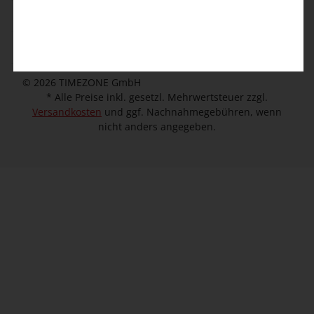
Kundeninformation
Unternehmen
© 2026 TIMEZONE GmbH
* Alle Preise inkl. gesetzl. Mehrwertsteuer zzgl.
Versandkosten
und ggf. Nachnahmegebühren, wenn
nicht anders angegeben.