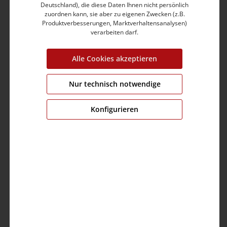
Mit abgerundetem Saumverlauf
Deutschland), die diese Daten Ihnen nicht persönlich
zuordnen kann, sie aber zu eigenen Zwecken (z.B.
Aus reiner Baumwolle in Garment Dye-Qualität
Produktverbesserungen, Marktverhaltensanalysen)
Gewaschene Popeline
verarbeiten darf.
Weicher, trockener und leicht papieriger Griff
Alle Cookies akzeptieren
Produktnummer:
23-10155-06-1421-4701-S
Grösse:
S
Nur technisch notwendige
Farbe:
washed olive
Fit:
regular fit
Konfigurieren
Länge:
72.00 cm
Brustumfang:
104.0 cm
Ärmellänge:
20.0 cm
Material:
Obermaterial: 100% Baumwolle
Pflege: