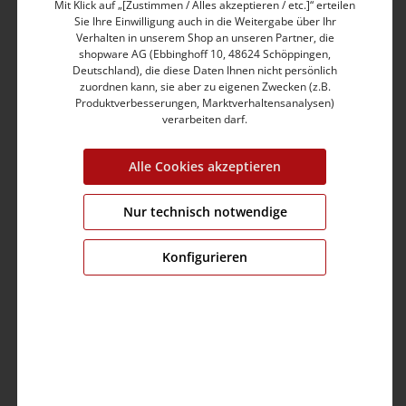
Mit Klick auf „[Zustimmen / Alles akzeptieren / etc.]“ erteilen
Slim Fit
Sie Ihre Einwilligung auch in die Weitergabe über Ihr
Medium Waist
Verhalten in unserem Shop an unseren Partner, die
Short Leg mit locker gekrempeltem Saum
shopware AG (Ebbinghoff 10, 48624 Schöppingen,
Zwei Eingrifftaschen mit Paspelkante vorne
Deutschland), die diese Daten Ihnen nicht persönlich
zuordnen kann, sie aber zu eigenen Zwecken (z.B.
Bund mit Tunnelzug und Kordel
Produktverbesserungen, Marktverhaltensanalysen)
Gesäßtaschen mit Paspelkante und Fake-Knopfloch
verarbeiten darf.
Seitliche Münztasche mit Druckknopf-Verschluss
Locker gekrempelter Hosensaum
Soft Light Twill, Baumwolle-Mix mit Elasthan
Alle Cookies akzeptieren
Lässig gewaschener Look
Nur technisch notwendige
Produktnummer:
24-10064-40-1215-30056-33
Konfigurieren
Farbe:
washed ink blue
Grösse:
33
Fit:
slim fit
Bund:
medium waist
Bein:
short
Brustumfang:
0.0 cm
Ärmellänge:
0.0 cm