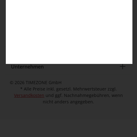
info@timezone.de
Kontaktformular
Kundeninformation
Unternehmen
© 2026 TIMEZONE GmbH
* Alle Preise inkl. gesetzl. Mehrwertsteuer zzgl.
Versandkosten
und ggf. Nachnahmegebühren, wenn
nicht anders angegeben.