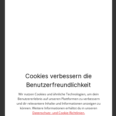
kostenloser Versand
kostenlose Retoure
Es gelten die
AGB
.
Produktbeschreibung
Mit sportivem Twist und in cleanem Design: die
lässige Shorts in sommerlich leichter Twill-Stretch-
Qualität. Maskuliner Slim Fit mit mittlerer Leibhöhe
und locker umgeschlagenen Hosenbeinen. Die
Cookies verbessern die
Ausstattung: Bund mit Kordelzug, Einschubtaschen
mit Paspel, Paspel-Gesäßtaschen mit Zier-Knopfloch
Benutzerfreundlichkeit
und eine seitliche Münztasche mit
Druckknopfverschluss. Das exklusive Garment-Dye-
Wir nutzen Cookies und ähnliche Technologien, um dein
und Wash-Verfahren sorgt für Vintage-Coolness. Nach
Benutzererlebnis auf unseren Plattformen zu verbessern
wie vor die beste Kombination: Shorts und Poloshirt
und dir relevantere Inhalte und Informationen anzeigen zu
oder T-Shirt.
können. Weitere Informationen erhältst du in unseren
Datenschutz- und Cookie-Richtlinien.