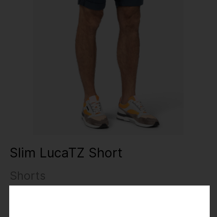
Slim LucaTZ Short
Shorts
24,95 €
49,95 €
Preise inkl. MwSt.