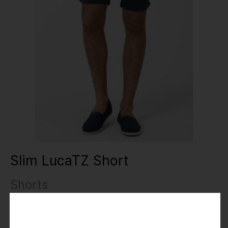
Slim LucaTZ Short
Shorts
24,99 €
49,95 €
Preise inkl. MwSt.