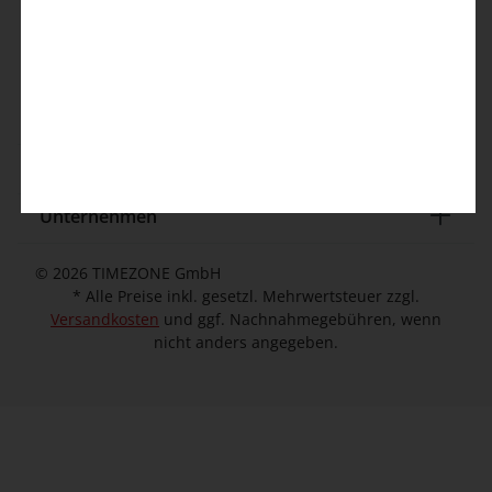
info@timezone.de
Kontaktformular
Kundeninformation
Unternehmen
© 2026 TIMEZONE GmbH
* Alle Preise inkl. gesetzl. Mehrwertsteuer zzgl.
Versandkosten
und ggf. Nachnahmegebühren, wenn
nicht anders angegeben.