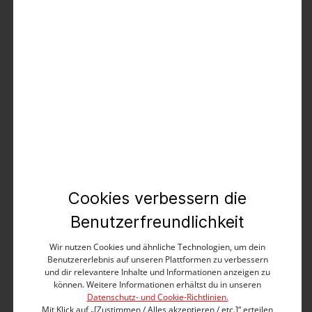
kostenloser Versand
kostenlose Retoure
Es gelten die
AGB
.
Produktbeschreibung
Mit sportlichem Twist und in maskulinem Design: die
lässige Shorts in sommerlich leichter, stretchiger und
stark gewaschener Twill-Qualität aus Baumwolle-Mix.
Maskuliner Slim Fit mit mittlerer Leibhöhe und locker
Cookies verbessern die
gekrempelten Hosenbeinen. Die Ausstattung: Bund
mit Kordelzug, Einschubtaschen mit Paspel, Paspel-
Benutzerfreundlichkeit
Gesäßtaschen mit dekorativer Knopfleiste und eine
seitliche Münztasche mit Druckknopfverschluss. Nach
Wir nutzen Cookies und ähnliche Technologien, um dein
Benutzererlebnis auf unseren Plattformen zu verbessern
wie vor die beste Kombination: Shorts und Polo oder
und dir relevantere Inhalte und Informationen anzeigen zu
T-Shirt.
können. Weitere Informationen erhältst du in unseren
Datenschutz- und Cookie-Richtlinien.
Slim Fit
Mit Klick auf „[Zustimmen / Alles akzeptieren / etc.]“ erteilen