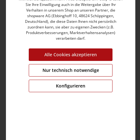
Medium Waist
Sie Ihre Einwilligung auch in die Weitergabe über Ihr
Verhalten in unserem Shop an unseren Partner, die
Short Leg mit locker gekrempeltem Saum
shopware AG (Ebbinghoff 10, 48624 Schöppingen,
Zwei Eingrifftaschen mit Paspelkante vorne
Deutschland), die diese Daten Ihnen nicht persönlich
Bund mit Tunnelzug und Kordel
zuordnen kann, sie aber zu eigenen Zwecken (z.B.
Gesäßtaschen mit Paspelkante und Fake-Knopfloch
Produktverbesserungen, Marktverhaltensanalysen)
Seitliche Münztasche mit Druckknopf-Verschluss
verarbeiten darf.
Locker gekrempelter Hosensaum
Soft Light Twill, Baumwolle-Mix mit Elasthan
Alle Cookies akzeptieren
Lässig gewaschener Look
Nur technisch notwendige
Produktnummer:
24-10064-40-1215-3115-33
Farbe:
dark night blue
Konfigurieren
Grösse:
33
Fit:
slim fit
Bund:
medium waist
Bein:
short
Brustumfang:
0.0 cm
Ärmellänge:
0.0 cm
Material:
Obermaterial: 97% Baumwolle,3% Elastan